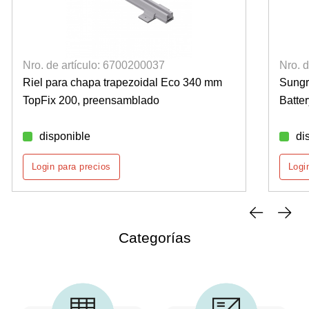
Nro. de artículo: 6700200037
Nro. 
Riel para chapa trapezoidal Eco 340 mm
Sung
TopFix 200, preensamblado
Batte
disponible
di
Login para precios
Logi
Categorías