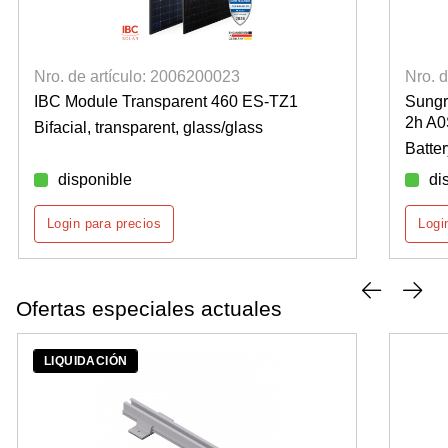
Nro. de artículo: 2006200023
Nro. 
IBC Module Transparent 460 ES-TZ1
Sung
2h A
Bifacial, transparent, glass/glass
Batte
disponible
di
Login para precios
Logi
Ofertas especiales actuales
LIQUIDACIÓN