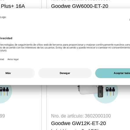
Plus+ 16A
Goodwe GW6000-ET-20
hybrid inverter 3~ AFCI
e
disponible por semana: 36/2026
Login para precios
099
Nro. de artículo: 3602000100
Goodwe GW12K-ET-20