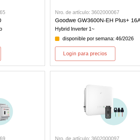
065
Nro. de artículo: 3602000067
0
Goodwe GW3600N-EH Plus+ 16
o
Hybrid Inverter 1~
disponible por semana: 46/2026
Login para precios
069
Nro. de artículo: 3602000097