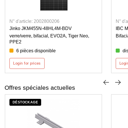
N° d'article: 2002800206
N° d'
Jinko JKM455N-48HL4M-BDV
IBC M
verre/verre, bifacial, EVO2A, Tiger Neo,
Bifaci
PPE2
6 pièces disponible
di
Login for prices
Logi
Offres spéciales actuelles
DÉSTOCKAGE