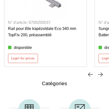
N° d'article: 6700200037
N° d'
Rail pour tôle trapézoïdale Eco 340 mm
Sung
TopFix 200, préassemblé
Batte
disponible
di
Login for prices
Login
Catégories