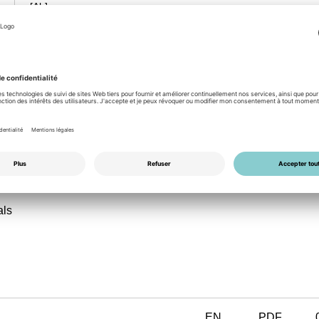
[Ah]
ly
usage.
als
EN
PDF