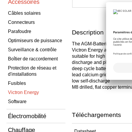
Accessoires
Câbles solaires
Connecteurs
Parafoudre
Description
Optimiseurs de puissance
The AGM-Batteries from
Surveillance & contrôle
Victron Energy are particular
suitable for high current
Boîtier de raccordement
discharge and photovoltaic 
Protection de réseau et
deep cycle battery
d'installations
lead calcium grid
low self-discharge
Fusibles
M8 drilled, flat copper termin
Victron Energy
Software
Téléchargements
Électromobilité
Chauffage
Datasheet