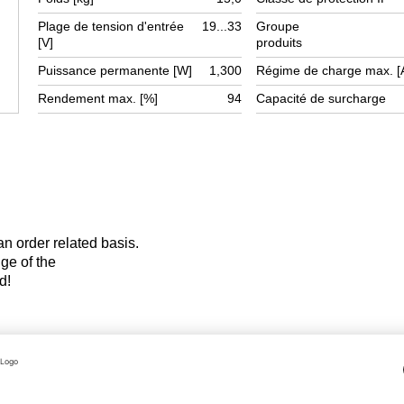
Plage de tension d'entrée
19...33
Groupe
[V]
produits
Puissance permanente [W]
1,300
Régime de charge max. [
Rendement max. [%]
94
Capacité de surcharge
 an order related basis.
hange of the
d!