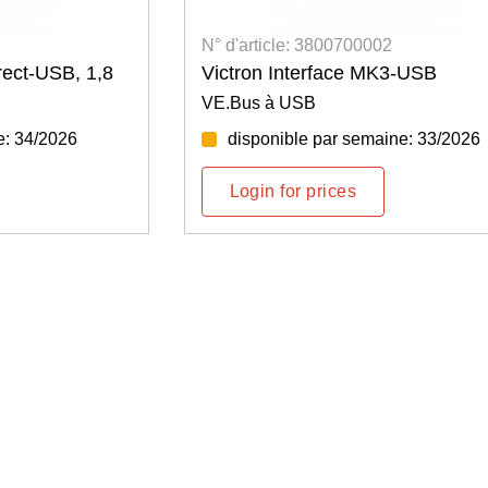
002
N° d'article: 4400200041
MK3-USB
Câble de réseau CAT 5e SFT
mètres
maine: 33/2026
disponible
Login for prices