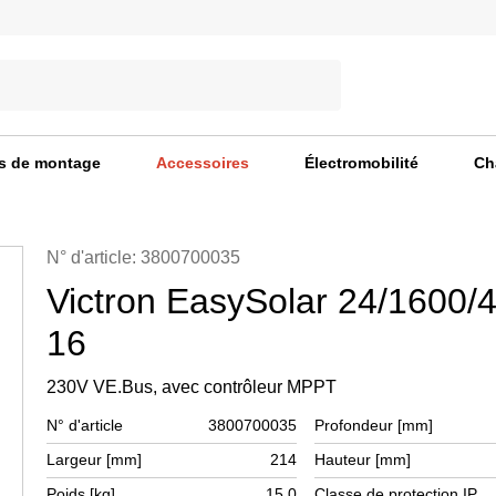
s de montage
Accessoires
Électromobilité
Ch
N° d'article: 3800700035
Victron EasySolar 24/1600/4
16
230V VE.Bus, avec contrôleur MPPT
N° d'article
3800700035
Profondeur [mm]
Largeur [mm]
214
Hauteur [mm]
Poids [kg]
15,0
Classe de protection IP