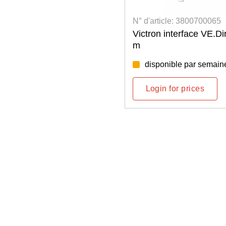
le: 3800700065
N° d'article: 3800700
nterface VE.Direct-USB, 1,8
Victron Interface 
VE.Bus à USB
ble par semaine: 34/2026
disponible par se
or prices
Login for prices