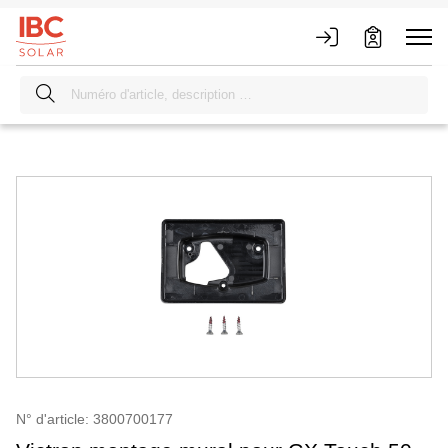
N° d'article: 3800700177