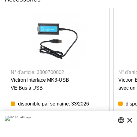
N° d'article: 3800700002
N° d'art
Victron Interface MK3-USB
Victron 
VE.Bus à USB
avec un 
disponible par semaine: 33/2026
disp
Login for prices
Login fo