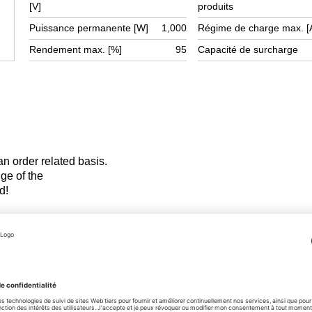
[V]
produits
Puissance permanente [W]
1,000
Régime de charge max. [
Rendement max. [%]
95
Capacité de surcharge
 an order related basis.
hange of the
d!
EN
PDF