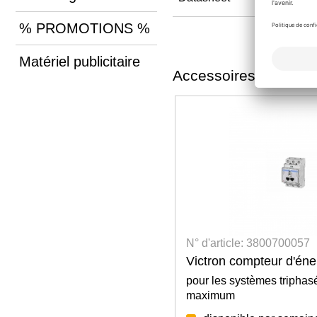
% PROMOTIONS %
Matériel publicitaire
Accessoires
3800700048
N° d'article: 3800700057
700 Contrôleur de
Victron compteur d'én
pour les systèmes triphas
maximum
de 500A, 50mV-0,5, 2 x M10