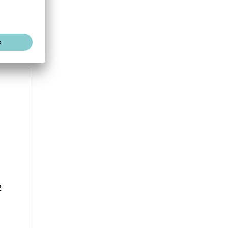
N° d'article: 3800700069
2
Victron RS485 à câble USB, 5 m
pour compteur d'énergie