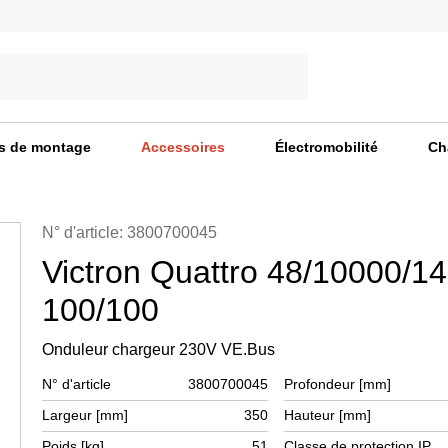
s de montage
Accessoires
Électromobilité
Ch
N° d'article: 3800700045
Victron Quattro 48/10000/14
100/100
Onduleur chargeur 230V VE.Bus
N° d'article
3800700045
Profondeur [mm]
Largeur [mm]
350
Hauteur [mm]
Poids [kg]
51
Classe de protection IP