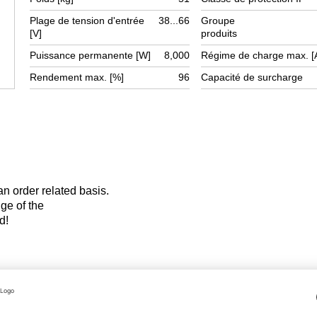
Plage de tension d'entrée
38...66
Groupe
[V]
produits
Puissance permanente [W]
8,000
Régime de charge max. [
Rendement max. [%]
96
Capacité de surcharge
 an order related basis.
hange of the
d!