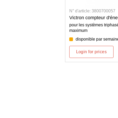
3800700002
N° d'article: 3800700057
rface MK3-USB
Victron compteur d'én
pour les systèmes triphas
maximum
par semaine: 33/2026
disponible par semain
rices
Login for prices