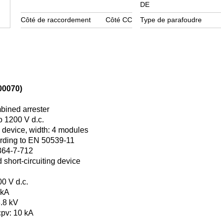
DE
Côté de raccordement
Côté CC
Type de parafoudre
0070)
mbined arrester
o 1200 V d.c.
g device, width: 4 modules
ording to EN 50539-11
364-7-712
short-circuiting device
0 V d.c.
 kA
3.8 kV
scpv: 10 kA