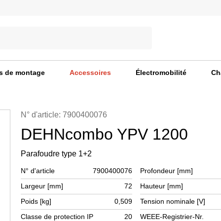
s de montage
Accessoires
Électromobilité
Ch
N° d'article: 7900400076
DEHNcombo YPV 1200
Parafoudre type 1+2
N° d'article
7900400076
Profondeur [mm]
Largeur [mm]
72
Hauteur [mm]
Poids [kg]
0,509
Tension nominale [V]
Classe de protection IP
20
WEEE-Registrier-Nr.