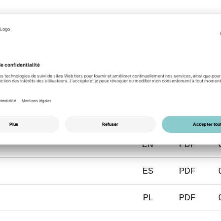
 an order related basis.
ge of the agreed conditions is excluded!
FR
PDF
EN
PDF
ES
PDF
PL
PDF