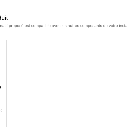
uit
lternatif proposé est compatible avec les autres composants de votre insta
0
: