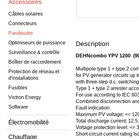
Accessoires
Câbles solaires
Connecteurs
Parafoudre
Optimiseurs de puissance
Description
Surveillance & contrôle
DEHNcombo YPV 1200 (90
Boîtier de raccordement
Multipole type 1 + type 2 co
Protection de réseau et
for PV generator circuits up t
d'installations
with three-step d.c. switchin
Fusibles
Type 1 + type 2 arrester acc
For use according to IEC 60
Victron Energy
Combined disconnection and 
Software
Fault indication
Maximum PV voltage: <= 120
Total discharge current: 12.5
Électromobilité
Voltage protection level: <= 
Short-circuit current rating I
Chauffage