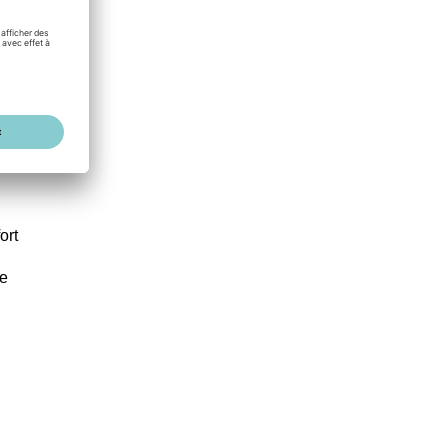
ort
ée