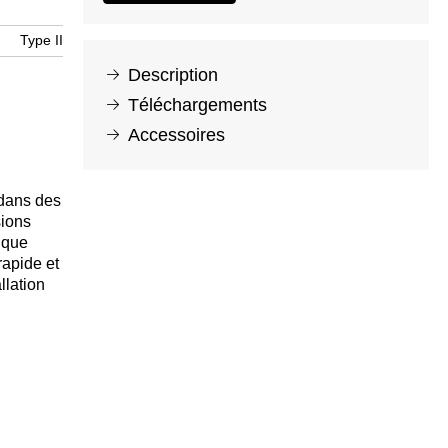
Type II
Description
Téléchargements
Accessoires
 dans des
sions
ique
rapide et
llation