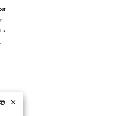
our
on
 La
,