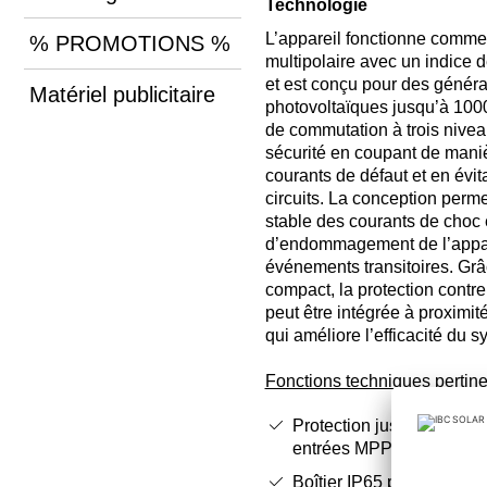
Technologie
L’appareil fonctionne comm
% PROMOTIONS %
multipolaire avec un indice d
et est conçu pour des généra
Matériel publicitaire
photovoltaïques jusqu’à 100
de commutation à trois nive
sécurité en coupant de maniè
courants de défaut et en évita
circuits. La conception perme
stable des courants de choc e
d’endommagement de l’appar
événements transitoires. Grâ
compact, la protection contre
peut être intégrée à proximité
qui améliore l’efficacité du 
Fonctions techniques pertin
Protection jusqu’à 1000
entrées MPP avec coupu
Boîtier IP65 pour une util