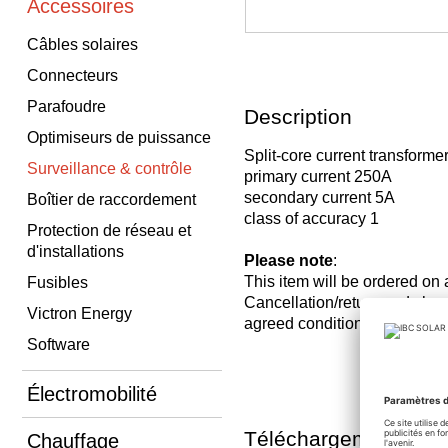
Accessoires
Câbles solaires
Connecteurs
Parafoudre
Description
Optimiseurs de puissance
Split-core current transforme
Surveillance & contrôle
primary current 250A
secondary current 5A
Boîtier de raccordement
class of accuracy 1
Protection de réseau et
d'installations
Please note
:
This item will be ordered on
Fusibles
Cancellation/return and ch
Victron Energy
agreed conditions is exclude
Software
Électromobilité
Téléchargements
Chauffage