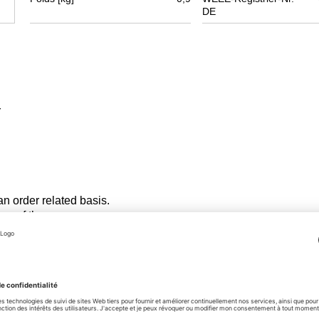
DE
r
 an order related basis.
ange of the
d!