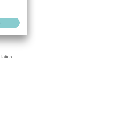
0,18 MB
llation