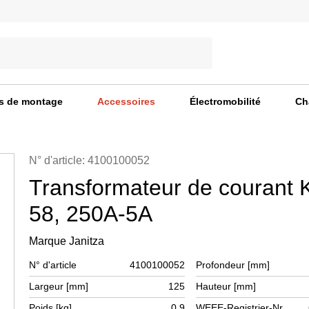
s de montage
Accessoires
Électromobilité
Ch
N° d'article: 4100100052
Transformateur de courant
58, 250A-5A
Marque Janitza
N° d'article
4100100052
Profondeur [mm]
Largeur [mm]
125
Hauteur [mm]
Poids [kg]
0,9
WEEE-Registrier-Nr.