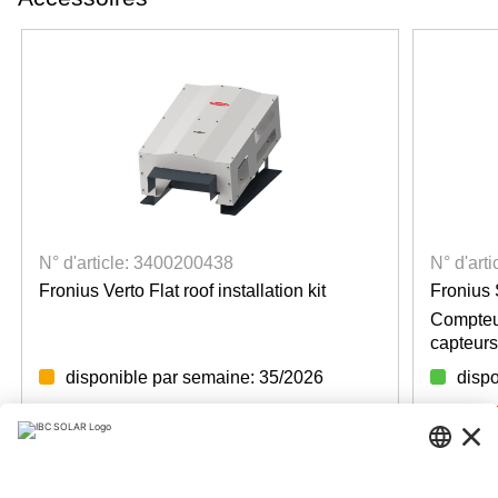
N° d'article: 3400200438
N° d'art
Fronius Verto Flat roof installation kit
Fronius 
Compteur
capteur
disponible par semaine: 35/2026
dispo
Login for prices
Login f