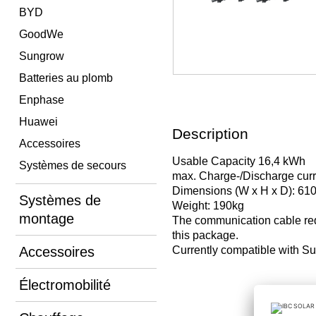
BYD
GoodWe
Sungrow
Batteries au plomb
Enphase
Huawei
Description
Accessoires
Usable Capacity 16,4 kWh
Systèmes de secours
max. Charge-/Discharge cur
Dimensions (W x H x D): 61
Systèmes de
Weight: 190kg
montage
The communication cable req
this package.
Accessoires
Currently compatible with Su
Électromobilité