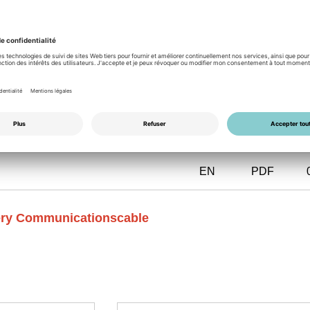
EN
PDF
IT
PDF
 Storage
EN
PDF
ery Communicationscable