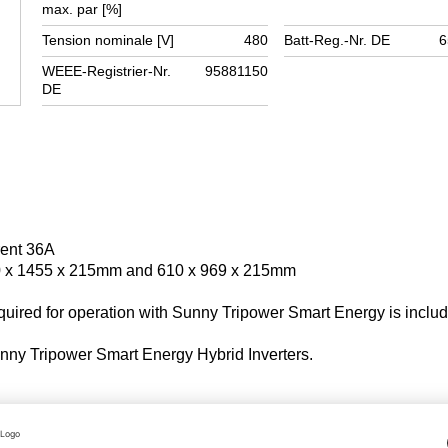
max. par [%]
Tension nominale [V]
480
Batt-Reg.-Nr. DE
6
WEEE-Registrier-Nr.
95881150
DE
rent 36A
0 x 1455 x 215mm and 610 x 969 x 215mm
uired for operation with Sunny Tripower Smart Energy is includ
nny Tripower Smart Energy Hybrid Inverters.