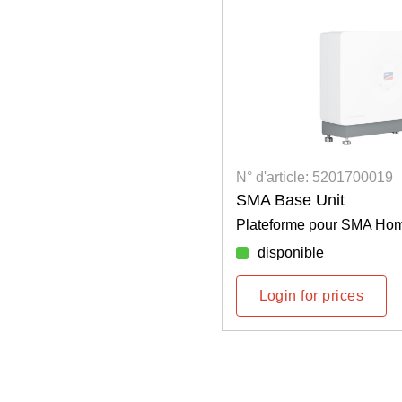
1700031
N° d'article: 5201700019
age Top Cover
SMA Base Unit
Storage
Plateforme pour SMA Home 
disponible
ces
Login for prices