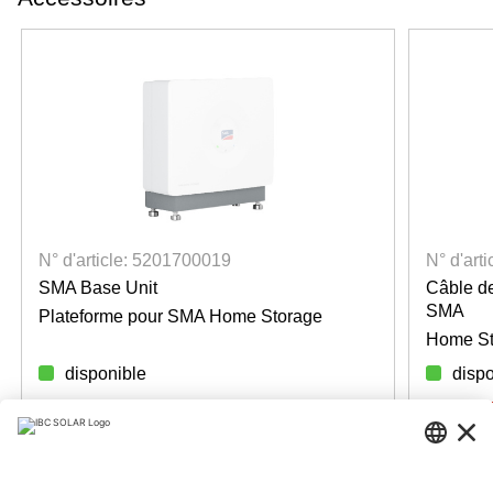
N° d'article: 5201700019
N° d'art
SMA Base Unit
Câble de
SMA
Plateforme pour SMA Home Storage
Home St
disponible
dispo
Login for prices
Login fo