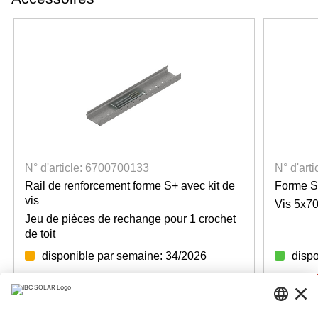
N° d'article: 6700700133
N° d'art
Rail de renforcement forme S+ avec kit de
Forme S
vis
Vis 5x7
Jeu de pièces de rechange pour 1 crochet
de toit
disponible par semaine: 34/2026
dispo
Login for prices
Login f