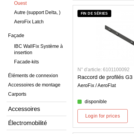
Ouest
Autre (support Delta, )
FIN DE SÉRIES
AeroFix Latch
Façade
IBC WallFix Système à
insertion
Facade-kits
N° d'article: 6101100092
Éléments de connexion
Raccord de profilés G3
Accessoires de montage
AeroFix / AeroFlat
Carports
disponible
Accessoires
Login for prices
Électromobilité