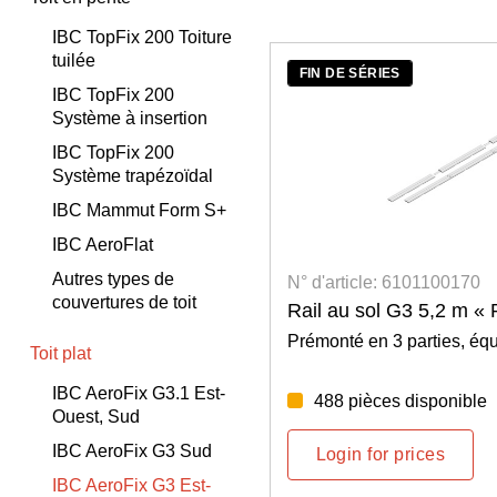
IBC TopFix 200 Toiture
tuilée
FIN DE SÉRIES
IBC TopFix 200
Système à insertion
IBC TopFix 200
Système trapézoïdal
IBC Mammut Form S+
IBC AeroFlat
Autres types de
N° d'article: 6101100170
couvertures de toit
Rail au sol G3 5,2 m «
Prémonté en 3 parties, équ
Toit plat
IBC AeroFix G3.1 Est-
488 pièces disponible
Ouest, Sud
IBC AeroFix G3 Sud
Login for prices
IBC AeroFix G3 Est-