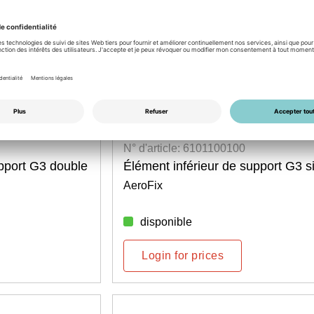
DÉSTOCKAGE
N° d'article: 6101100100
upport G3 double
Élément inférieur de support G3 s
AeroFix
disponible
Login for prices