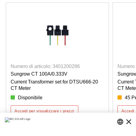
Numero di articolo: 3401200286
Numero d
Sungrow CT 100A/0.333V
Sungrow
Current Transformer set for DTSU666-20
Current 
CT Meter
CT Mete
Disponibile
45 P
Accedi per visualizzare i prezzi
Accedi 