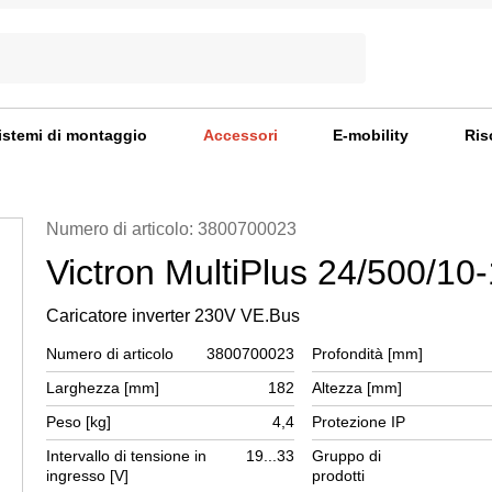
istemi di montaggio
Accessori
E-mobility
Ris
Numero di articolo: 3800700023
Victron MultiPlus 24/500/10
Caricatore inverter 230V VE.Bus
Numero di articolo
3800700023
Profondità [mm]
Larghezza [mm]
182
Altezza [mm]
Peso [kg]
4,4
Protezione IP
Intervallo di tensione in
19...33
Gruppo di
ingresso [V]
prodotti