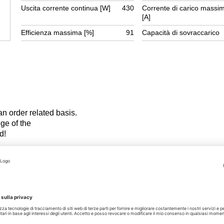
Uscita corrente continua [W]
430
Corrente di carico massi
[A]
Efficienza massima [%]
91
Capacità di sovraccarico
 an order related basis.
hange of the
d!
EN
PDF