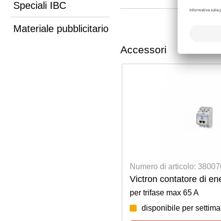
Speciali IBC
Materiale pubblicitario
Accessori
colo: 4400200041
Numero di articolo: 3800
 CAT 5e SFTP, 2 metri
Victron contatore di e
per trifase max 65 A
disponibile per settim