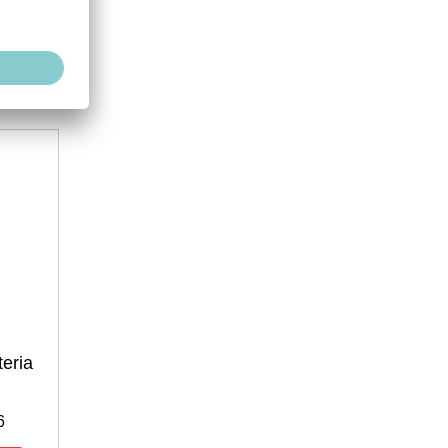
Numero di articolo: 3800700002
eria
Victron Interface MK3-USB
VE.Bus a USB
6
disponibile per settimana: 33/2026