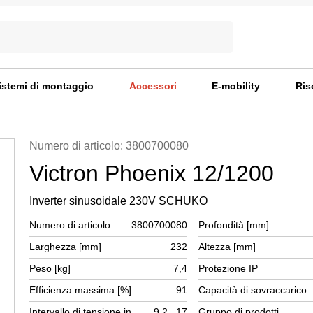
istemi di montaggio
Accessori
E-mobility
Ris
Numero di articolo: 3800700080
Victron Phoenix 12/1200
Inverter sinusoidale 230V SCHUKO
Numero di articolo
3800700080
Profondità [mm]
Larghezza [mm]
232
Altezza [mm]
Peso [kg]
7,4
Protezione IP
Efficienza massima [%]
91
Capacità di sovraccarico
Intervallo di tensione in
9,2...17
Gruppo di prodotti