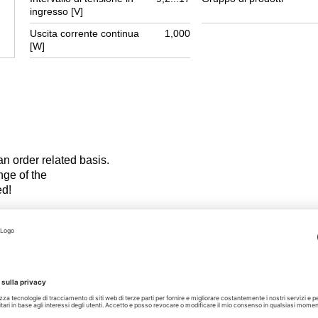
ingresso [V]
Uscita corrente continua
1,000
[W]
 an order related basis.
hange of the
ed!
EN
PDF