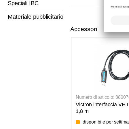
Speciali IBC
Materiale pubblicitario
Accessori
Numero di articolo: 3800700065
Num
Victron interfaccia VE.Direct a USB,
Vic
1,8 m
disponibile per settimana: 34/2026