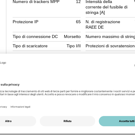
Numero di trackers MPP
12
Intensità della
corrente del fusibile di
stringa [A]
Protezione IP
65
N. di registrazione
RAEE DE
Tipo di connessione DC
Morsetto
Numero massimo di strin
Tipo di scaricatore
Tipo I/II
Protezioni di sovratensio
Corrente massima in ingresso
20
Corrente massima in
per stringa [A]
ingresso (I max) [A]
18-24 strings
e 1/2