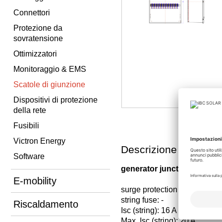
Connettori
Protezione da
sovratensione
Ottimizzatori
Monitoraggio & EMS
Scatole di giunzione
Dispositivi di protezione
della rete
Fusibili
Victron Energy
Descrizione
Software
generator junction box for 
E-mobility
surge protection device: Typ
string fuse: -
Riscaldamento
Isc (string): 16 A
Max. Isc (string): 20 A