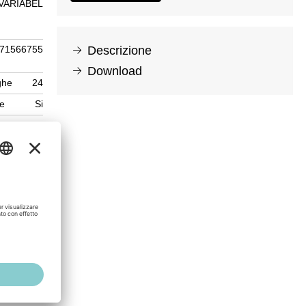
VARIABEL
71566755
Descrizione
Download
ghe
24
ne
Si
480