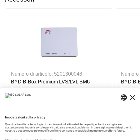
Numero di articolo: 5201300048
Numero d
BYD B-Box Premium LVS/LVL BMU
BYD B-
BMU
BMU
Disponibile
Dispo
Accedi per visualizzare i prezzi
Accedi 