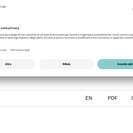
y module
conditions of the manufacturer.
EN
PDF