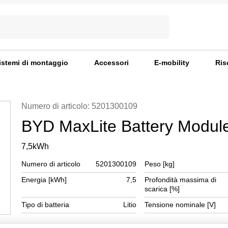
istemi di montaggio
Accessori
E-mobility
Ris
Numero di articolo: 5201300109
BYD MaxLite Battery Modul
7,5kWh
Numero di articolo
5201300109
Peso [kg]
Energia [kWh]
7,5
Profondità massima di
scarica [%]
Tipo di batteria
Litio
Tensione nominale [V]