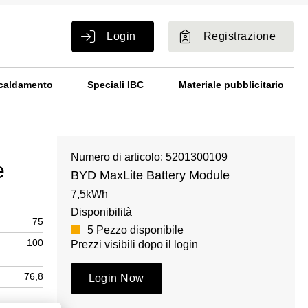
Login
Registrazione
caldamento
Speciali IBC
Materiale pubblicitario
Numero di articolo: 5201300109
e
BYD MaxLite Battery Module
7,5kWh
Disponibilità
75
5 Pezzo disponibile
100
Prezzi visibili dopo il login
76,8
Login Now