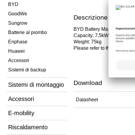
BYD
GoodWe
Descrizione
Sungrow
BYD Battery MaxLite Batter
Batterie al piombo
Capacity: 7,5kWh
Enphase
Weight: 75kg
Please refer to the warranty 
Huawei
Accessori
Sistemi di backup
Download
Sistemi di montaggio
Accessori
Datasheet
E-mobility
Riscaldamento