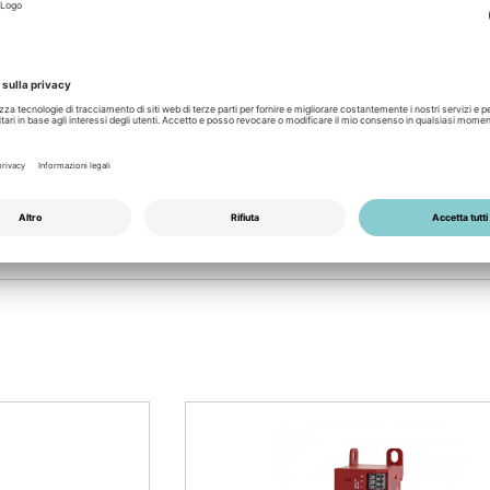
me integration
and
ve
IT
PDF