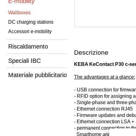
E-mobility
Wallboxes
DC charging stations
Accessori e-mobility
Riscaldamento
Descrizione
Speciali IBC
KEBA KeContact P30 c-seri
Materiale pubblicitario
The advantages at a glance:
- USB connection for firmwar
- RFID option for assigning 
- Single-phase and three-ph
- Ethernet connection RJ45
- Firmware updates and deb
- Ethernet connection LSA +
- permanent connection to t
Smarthome and other KeCo