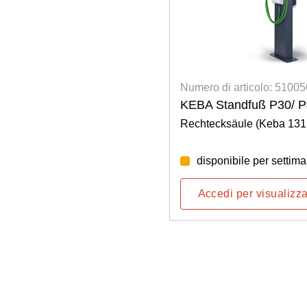
colo: 5100500015
Numero di articolo: 5100
r two charging stations
KEBA Standfuß P30/ P
Rechtecksäule (Keba 131
nd
 per settimana: 33/2026
disponibile per settim
visualizzare i prezzi
Accedi per visualizza