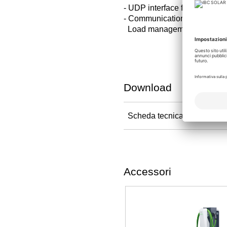
- UDP interface for smart ho
- Communication for OCPP 
Load management as a sla
Download
Scheda tecnica
Accessori