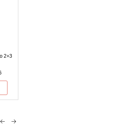
Numero di articolo: 5100500055
KEBA stand for P30/ P40 single
po 2+3
Rectangular stand
6
disponibile per settimana: 33/2026
Accedi per visualizzare i prezzi