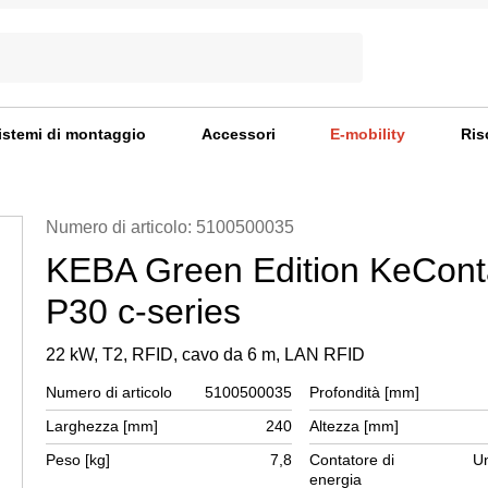
istemi di montaggio
Accessori
E-mobility
Ris
Numero di articolo: 5100500035
KEBA Green Edition KeCont
P30 c-series
22 kW, T2, RFID, cavo da 6 m, LAN RFID
Numero di articolo
5100500035
Profondità [mm]
Larghezza [mm]
240
Altezza [mm]
Peso [kg]
7,8
Contatore di
Un
energia