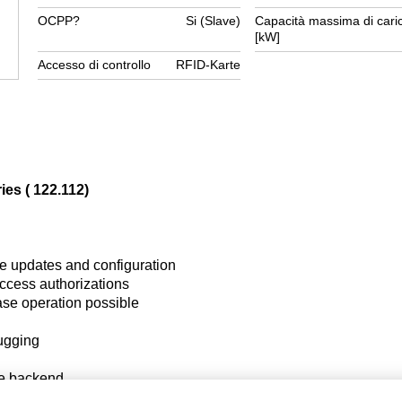
OCPP?
Si (Slave)
Capacità massima di cari
[kW]
Accesso di controllo
RFID-Karte
es ( 122.112)
e updates and configuration
access authorizations
ase operation possible
ugging
he backend,
ntact P30