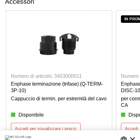
Accessori
IN PRO
Numero di articolo: 3403000011
Numero d
Enphase terminazione (trifase) (Q-TERM-
Enphase 
3P-10)
DISC-10
Cappuccio di termin. per estremità del cavo
per conn
CA
Disponibile
Dispo
Accedi per visualizzare i prezzi
Accedi 