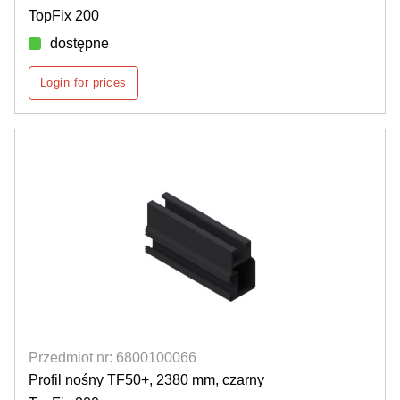
TopFix 200
dostępne
Login for prices
Przedmiot nr: 6800100066
Profil nośny TF50+, 2380 mm, czarny