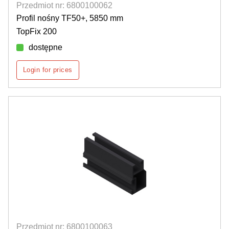
Przedmiot nr: 6800100062
Profil nośny TF50+, 5850 mm
TopFix 200
dostępne
Login for prices
Przedmiot nr: 6800100063