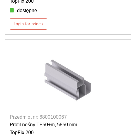
TopFix 200
dostępne
Login for prices
Przedmiot nr: 6800100067
Profil nośny TF50+m, 5850 mm
TopFix 200