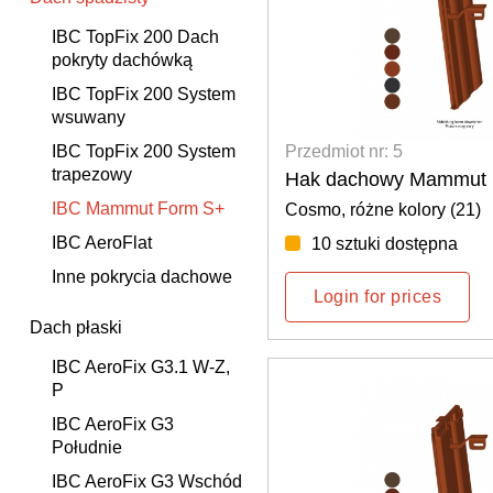
IBC TopFix 200 Dach
pokryty dachówką
IBC TopFix 200 System
wsuwany
Przedmiot nr: 5
IBC TopFix 200 System
trapezowy
Hak dachowy Mammut 
IBC Mammut Form S+
Cosmo, różne kolory (21)
IBC AeroFlat
10 sztuki dostępna
Inne pokrycia dachowe
Login for prices
Dach płaski
IBC AeroFix G3.1 W-Z,
P
IBC AeroFix G3
Południe
IBC AeroFix G3 Wschód