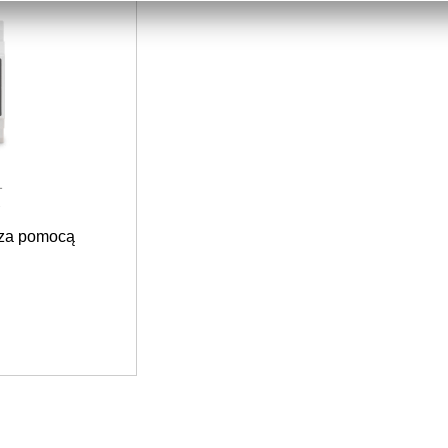
1
P
 za pomocą