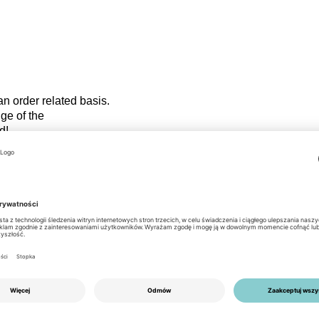
 an order related basis.
hange of the
d!