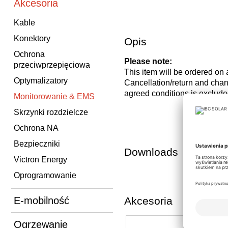
Akcesoria
Kable
Konektory
Opis
Ochrona
Please note:
przeciwprzepięciowa
This item will be ordered on
Optymalizatory
Cancellation/return and c
agreed conditions is exclude
Monitorowanie & EMS
Skrzynki rozdzielcze
Ochrona NA
Bezpieczniki
Downloads
Victron Energy
Oprogramowanie
E-mobilność
Akcesoria
Ogrzewanie