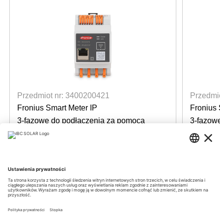
Przedmiot nr: 3400200421
Przedmi
Fronius Smart Meter IP
Fronius 
3-fazowe do podłączenia za pomocą
3-fazow
czujników prądu
czujnik
dostępne
dost
Login for prices
Login f