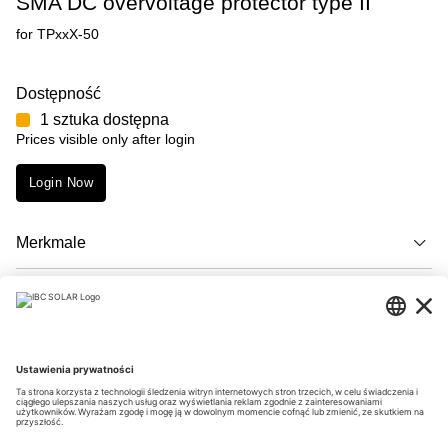
SMA DC overvoltage protector type II
for TPxxX-50
Dostępność
1 sztuka dostępna
Prices visible only after login
Login Now
Merkmale
Opis
Downloads