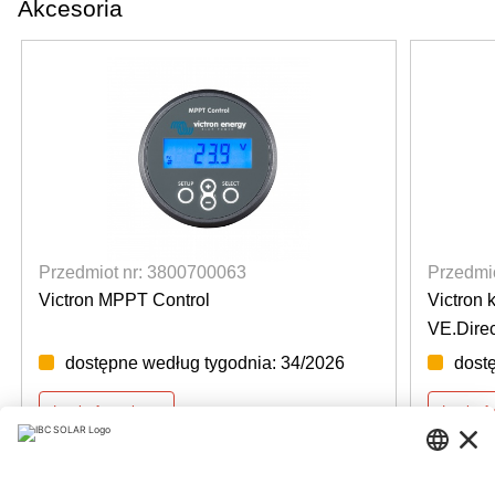
Akcesoria
Przedmiot nr: 3800700063
Przedmi
Victron MPPT Control
Victron 
VE.Direc
dostępne według tygodnia: 34/2026
dost
Login for prices
Login f