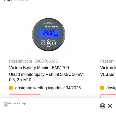
Przedmiot nr: 3800700048
Przedmi
Victron Battery Monitor BMV-700
Victron 
Układ monitorujący + shunt 500A, 50mV-
VE.Bus 
0,5, 2 x M10
dostępne według tygodnia: 34/2026
dost
Login for prices
Login f