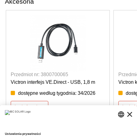
Akcesoria
Przedmiot nr: 3800700065
Przedmi
Victron interfejs VE.Direct - USB, 1,8 m
Victron 
dostępne według tygodnia: 34/2026
dost
Login for prices
Login f