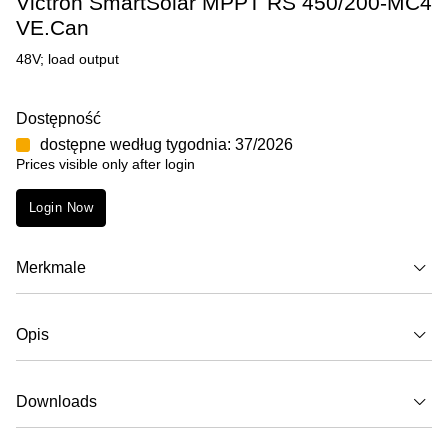
Victron SmartSolar MPPT RS 450/200-MC4
VE.Can
48V; load output
Dostępność
dostępne według tygodnia: 37/2026
Prices visible only after login
Login Now
Merkmale
Opis
Downloads