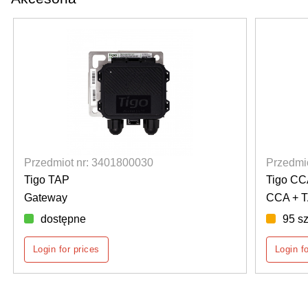
Przedmiot nr: 3401800030
Przedmi
Tigo TAP
Tigo CCA
Gateway
CCA + TA
dostępne
95 sz
Login for prices
Login fo