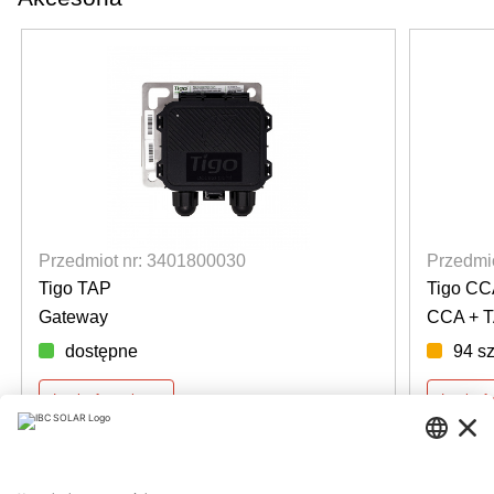
Przedmiot nr: 3401800030
Przedmi
Tigo TAP
Tigo CCA
Gateway
CCA + TA
dostępne
94 sz
Login for prices
Login fo