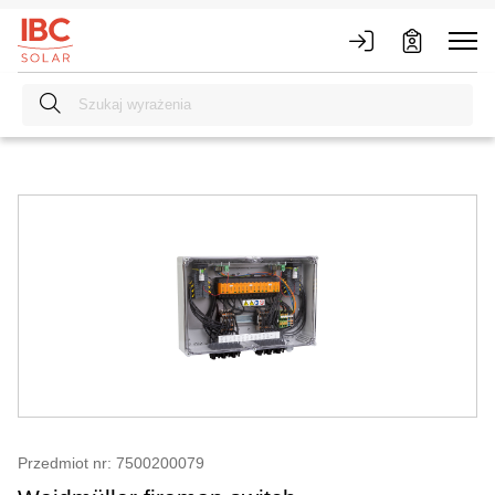
Przedmiot nr: 7500200079