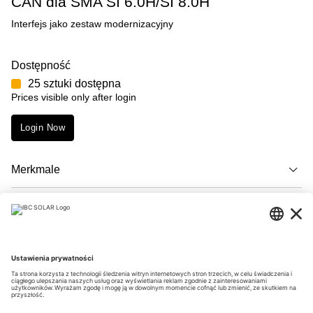
CAN dla SMA SI 6.0H/SI 8.0H
Interfejs jako zestaw modernizacyjny
Dostępność
25 sztuki dostępna
Prices visible only after login
Login Now
Merkmale
Opis
Downloads