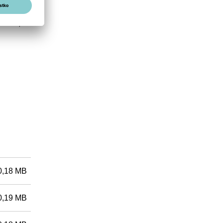
no
feed-
ments,
0,18 MB
0,19 MB