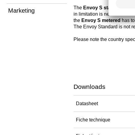
The
Envoy S standard
is es
Marketing
in limitation is needed. For 
the
Envoy S metered
has to
The Envoy Standard is not re
Please note the country speci
Downloads
Datasheet
Fiche technique