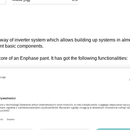
ay of inverter system which allows building up systems in alm
rent basic components.
core of an Enphase pant. It has got the following functionalities:
verters and the Enlighten Cloud
les to the inverters
t data to the Enlighten cloud
erters via powerline
ten via WLAN, ethernet or optional cellmodem (see accessories
r Envoy
cal grid and plant protection is needed (currently most countri
s also necessary.