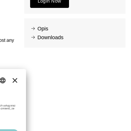
Login Now
Opis
Downloads
ost any
)
es in the