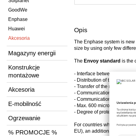
Solplanet
GoodWe
Enphase
Huawei
Opis
Akcesoria
The Enphase system is new w
size by using only few diffe
Magazyny energii
The
Envoy standard
is the 
Konstrukcje
- Interface between the IQ in
montażowe
- Distribution of the grid profi
- Transfer of the measuremen
Akcesoria
- Communication with the inv
- Communication with Enligh
E-mobilność
- Max. 600 microinverters pe
- Degree of protection IP20
Ogrzewanie
For countries where a mechani
EU), an additional
Q-Relay
i
% PROMOCJE %