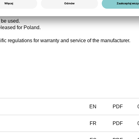
pecially intended for markets where
no
power metering and/or
countries with feed-in limitation and the need of exacter measure
 be used.
leased for Poland.
fic regulations for warranty and service of the manufacturer.
EN
PDF
FR
PDF