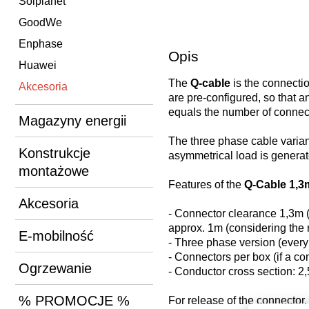
Solplanet
GoodWe
Enphase
Opis
Huawei
The
Q-cable
is the connecti
Akcesoria
are pre-configured, so that a
equals the number of connec
Magazyny energii
The three phase cable variant
Konstrukcje
asymmetrical load is generat
montażowe
Features of the
Q-Cable 1,3
Akcesoria
- Connector clearance 1,3m (
approx. 1m (considering th
E-mobilność
- Three phase version (every 
- Connectors per box (if a co
Ogrzewanie
- Conductor cross section: 
% PROMOCJE %
For release of the connector