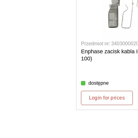
 3403000015
Przedmiot nr: 340300002
oodporna uszczelka
Enphase zacisk kabla 
100)
nieużywane złącze do Q
dostępne
rices
Login for prices