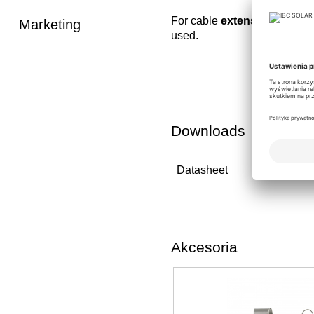
For cable
extension
a
distr
Marketing
used.
Downloads
Datasheet
Akcesoria