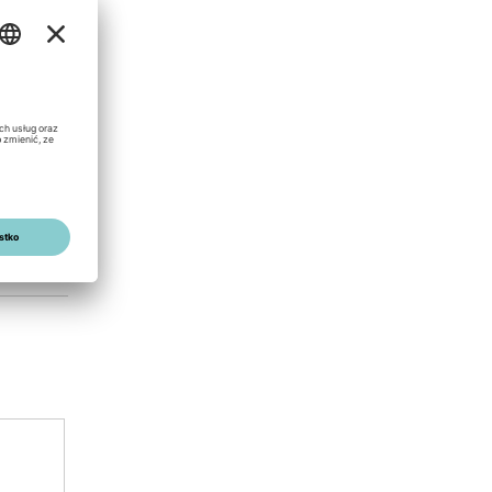
s can be
0,35 MB