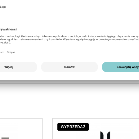
ibution box and clamps
or the three phase Enphase connector
EN
PDF
WYPRZEDAŻ