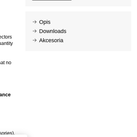
Opis
Downloads
ectors
Akcesoria
antity
hat no
rance
ories).