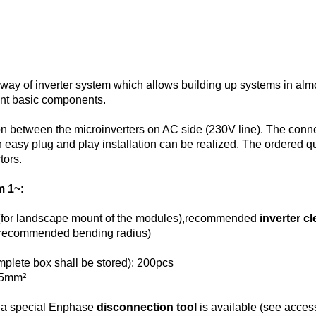
ay of inverter system which allows building up systems in alm
rent basic components.
on between the microinverters on AC side (230V line). The conn
n easy plug and play installation can be realized. The ordered qu
tors.
m 1~
:
 (for landscape mount of the modules),recommended
inverter c
e recommended bending radius)
mplete box shall be stored): 200pcs
,5mm²
, a special Enphase
disconnection tool
is available (see access