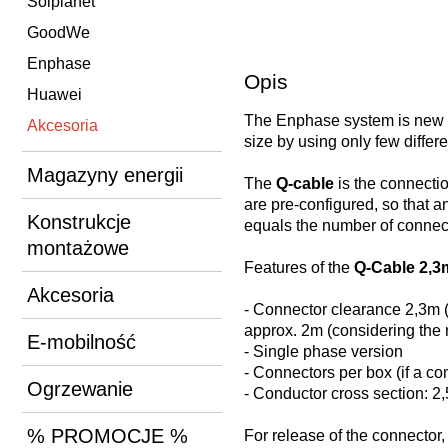
Solplanet
GoodWe
Enphase
Opis
Huawei
The Enphase system is new w
Akcesoria
size by using only few diffe
Magazyny energii
The
Q-cable
is the connecti
are pre-configured, so that a
Konstrukcje
equals the number of connec
montażowe
Features of the
Q-Cable 2,3
Akcesoria
- Connector clearance 2,3m
approx. 2m (considering th
E-mobilność
- Single phase version
- Connectors per box (if a co
Ogrzewanie
- Conductor cross section: 2
% PROMOCJE %
For release of the connector