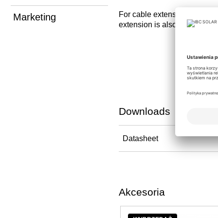
For cable extension, a
water
Marketing
extension is also possible w
Downloads
Datasheet
Akcesoria