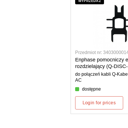
WYPRZEDAŻ
 3403000020
Przedmiot nr: 340300001
sk kabla IQ (ET-CLIP-
Enphase pomocniczy e
rozdzielający (Q-DISC
do połączeń kabli Q-Kabe
AC
dostępne
rices
Login for prices