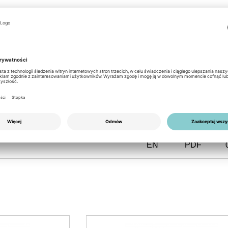
tight connector system
is available from Enphase, as option,
ith a
distribution box and clamps
.
EN
PDF