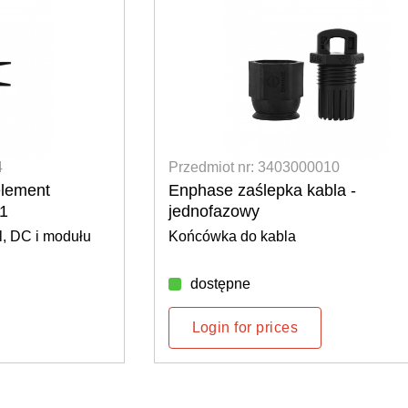
4
Przedmiot nr: 3403000010
lement
Enphase zaślepka kabla -
-1
jednofazowy
l, DC i modułu
Końcówka do kabla
dostępne
Login for prices