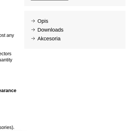
Opis
Downloads
ost any
Akcesoria
ectors
antity
learance
ories).