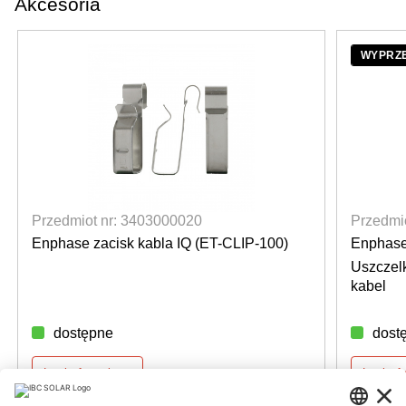
Akcesoria
WYPRZ
Przedmiot nr: 3403000020
Przedmi
Enphase zacisk kabla IQ (ET-CLIP-100)
Enphase
Uszczel
kabel
dostępne
dost
Login for prices
Login f