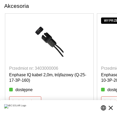
Akcesoria
WYPRZ
Przedmiot nr: 3403000006
Przedmi
Enphase IQ kabel 2,0m, trójfazowy (Q-25-
Enphase 
17-3P-160)
10-3P-2
dostępne
dost
Login for prices
Login f