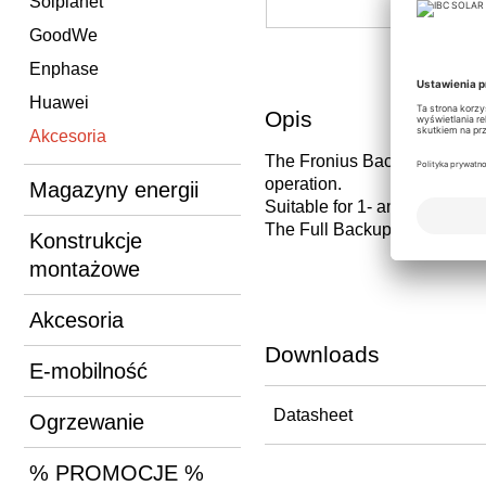
Solplanet
GoodWe
Enphase
Huawei
Opis
Akcesoria
The Fronius Backup Switch is
operation.
Magazyny energii
Suitable for 1- and 3-phase s
The Full Backup option is no
Konstrukcje
montażowe
Akcesoria
Downloads
E-mobilność
Datasheet
Ogrzewanie
% PROMOCJE %