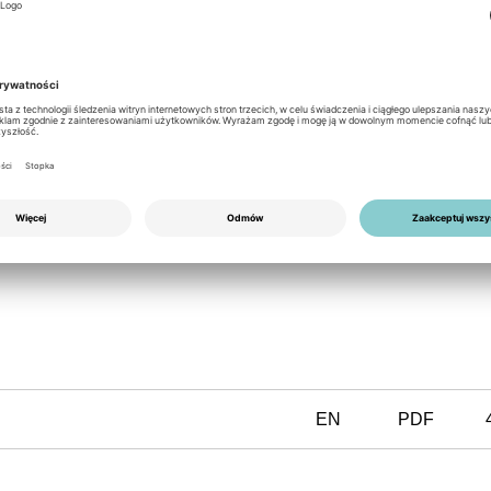
producent inwerterów
FRONIUS
 a cost-effective 3-way switch for manual activation of backup
ystems where separation of the neutral conductor is required.
t available for the Fronius Symo GEN24 3.0-5.0 Plus.
EN
PDF