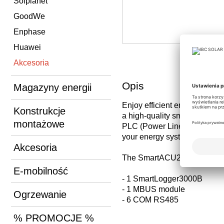
Solplanet
GoodWe
Enphase
Huawei
Akcesoria
Opis
Magazyny energii
Enjoy efficient energy cont
Konstrukcje
a high-quality smart array con
montażowe
PLC (Power Line Communicatio
your energy systems.
Akcesoria
The SmartACU2000D-D-08 i
E-mobilność
- 1 SmartLogger3000B
- 1 MBUS module
Ogrzewanie
- 6 COM RS485
% PROMOCJE %