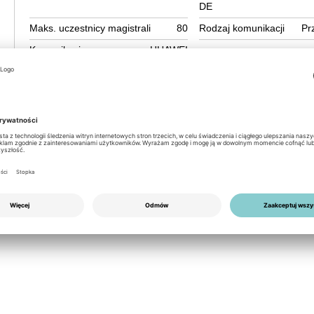
DE
Maks. uczestnicy magistrali
80
Rodzaj komunikacji
Pr
Komunikacja z
HUAWEI
rol with the Huawei SmartACU2000D-D-08,
troller. This controller redefines control with
n) compatibility and offers excellent adaptability and connecti
ncludes