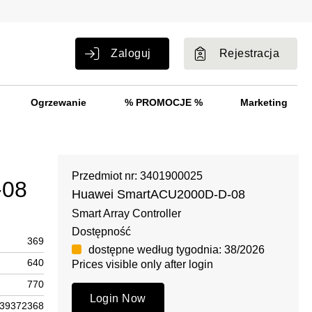
Zaloguj
Rejestracja
Ogrzewanie
% PROMOCJE %
Marketing
Przedmiot nr: 3401900025
-08
Huawei SmartACU2000D-D-08
Smart Array Controller
Dostępność
369
dostępne według tygodnia: 38/2026
640
Prices visible only after login
770
Login Now
39372368