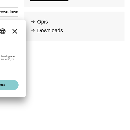
zewodowe
Opis
Downloads
vity for