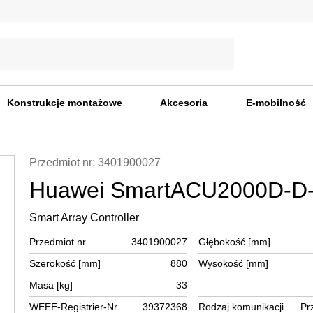
Konstrukcje montażowe
Akcesoria
E-mobilność
Przedmiot nr: 3401900027
Huawei SmartACU2000D-D
Smart Array Controller
Przedmiot nr
3401900027
Głębokość [mm]
Szerokość [mm]
880
Wysokość [mm]
Masa [kg]
33
WEEE-Registrier-Nr.
39372368
Rodzaj komunikacji
Pr