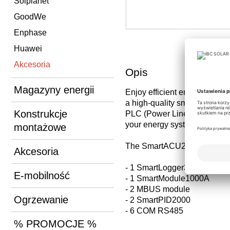
Solplanet
GoodWe
Enphase
Huawei
Akcesoria
Opis
Magazyny energii
Enjoy efficient energy cont
a high-quality smart array con
Konstrukcje
PLC (Power Line Communicatio
your energy systems.
montażowe
The SmartACU2000D-D-10 i
Akcesoria
- 1 SmartLogger3000B
E-mobilność
- 1 SmartModule1000A
- 2 MBUS module
Ogrzewanie
- 2 SmartPID2000
- 6 COM RS485
% PROMOCJE %