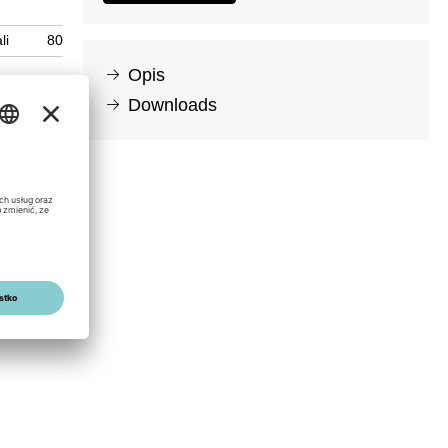
li
80
Opis
Downloads
vity for