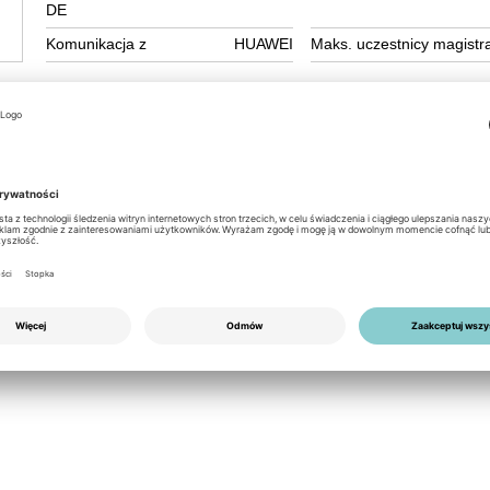
DE
Komunikacja z
HUAWEI
Maks. uczestnicy magistra
rol with the Huawei SmartACU2000D-D-10,
troller. This controller redefines control with
n) compatibility and offers excellent adaptability and connecti
ncludes