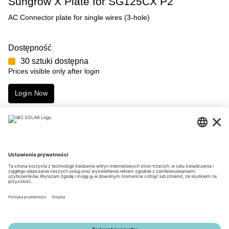
Sungrow X Plate for SG125CX P2
AC Connector plate for single wires (3-hole)
Dostępność
30 sztuki dostępna
Prices visible only after login
Login Now
Merkmale
Downloads