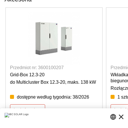
Przedmiot nr: 3600100207
Przedmi
Grid-Box 12.3-20
Wkładka
bieguno
do Multicluster Box 12.3-20, maks. 138 kW
Rozłączn
dostępne według tygodnia: 38/2026
1 sz
Login for prices
Login f