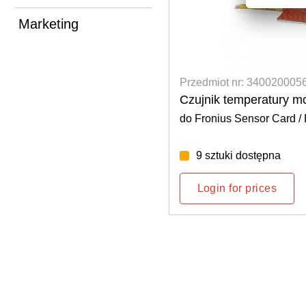
Marketing
 3400200055
Przedmiot nr: 340020005
eratury otoczenia
Czujnik temperatury 
do Fronius Sensor Card /
sor Card / Box, Ohmpilot
ostępna
9 sztuki dostępna
rices
Login for prices