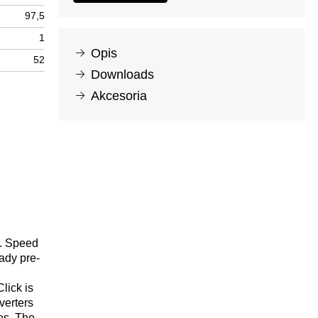
97,5
1
Opis
52
Downloads
Akcesoria
k. Speed
ady pre-
lick is
verters
es. The