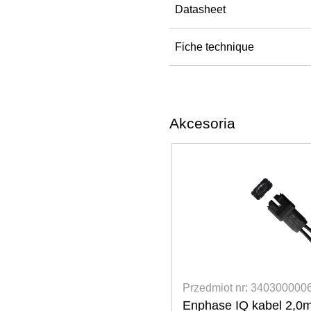
Datasheet
Fiche technique
Akcesoria
 3403000006
Przedmiot nr: 340300000
abel 2,0m, trójfazowy
Enphase jednofazowy p