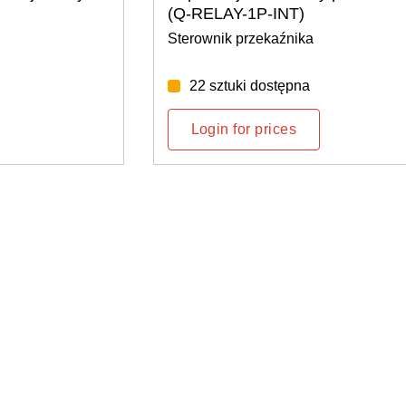
compact CT
Bramka komunikacyjna ENV-S-EM-2
61 sztuki dostępna
Login for prices