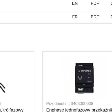
EN
PDF
FR
PDF
8
Przedmiot nr: 3403000031
rzekaźnik IQ
Enphase IQ Gateway metered