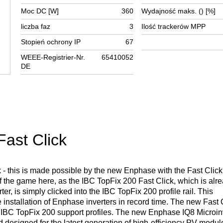
Moc DC [W]
360
Wydajność maks. () [%]
liczba faz
3
Ilość trackerów MPP
Stopień ochrony IP
67
WEEE-Registrier-Nr.
65410052
DE
ast Click
ick - this is made possible by the new Enphase with the Fast Clic
of the game here, as the IBC TopFix 200 Fast Click, which is alre
r, is simply clicked into the IBC TopFix 200 profile rail. This
 installation of Enphase inverters in record time. The new Fast C
e IBC TopFix 200 support profiles. The new Enphase IQ8 Microin
d designed for the latest generation of high-efficiency PV modul