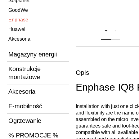
Solplanet
GoodWe
Enphase
Huawei
Akcesoria
Magazyny energii
Konstrukcje
Opis
montażowe
Enphase IQ8 F
Akcesoria
E-mobilność
Installation with just one cl
and flexibility are the name 
assembled on the micro inverte
Ogrzewanie
guarantees safe and tool-free
compatible with all availabl
% PROMOCJE %
are smart grid compatible an