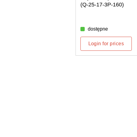
160)
(Q-RELAY-1P-INT)
Sterownik przekaźnika
22 sztuki dostępna
rices
Login for prices