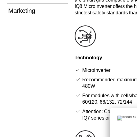
IQ8 Microinverter offers the h
Marketing
strictest safety standards tha
Technology
Microinverter
Recommended maximum 
480W
For modules with cells/hal
60/120, 66/132, 72/144
Attention: Cannot be used
IQ7 series on an Envoy