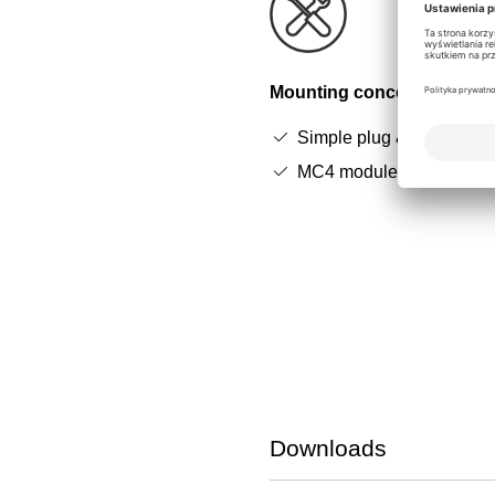
Mounting concept
Simple plug & play instal
MC4 module connection
Downloads