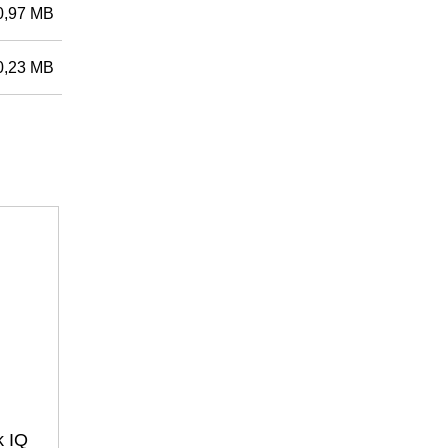
0,97 MB
0,23 MB
Przedmiot nr: 3403000009
Enphase trójfazowy przekaźnik IQ (Q-