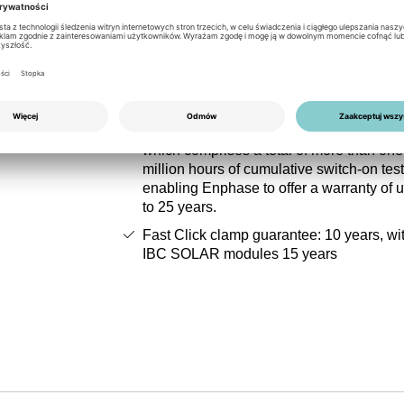
Warranty
lation
All Enphase microinverters are tested in 
strict reliability and quality test programm
s
which comprises a total of more than one
million hours of cumulative switch-on test
enabling Enphase to offer a warranty of 
to 25 years.
Fast Click clamp guarantee: 10 years, wi
IBC SOLAR modules 15 years