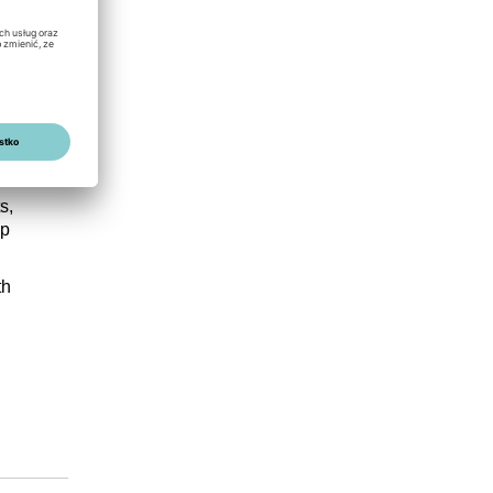
a
e,
s,
up
th